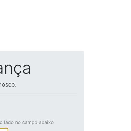
ança
nosco.
ao lado no campo abaixo