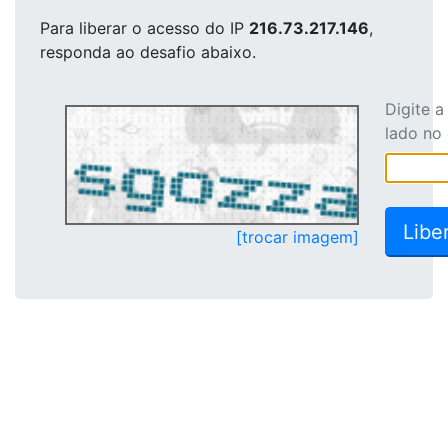
Para liberar o acesso
do IP
216.73.217.146
,
responda ao desafio abaixo.
Digite 
lado no
[trocar imagem]