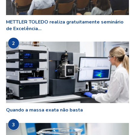
METTLER TOLEDO realiza gratuitamente seminário
de Excelência...
2
Quando a massa exata não basta
3