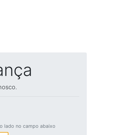
ança
nosco.
ao lado no campo abaixo