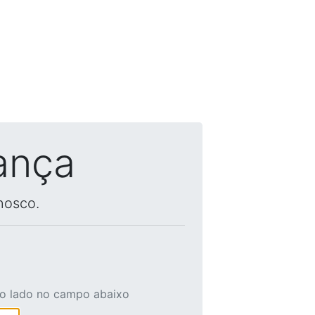
ança
nosco.
ao lado no campo abaixo