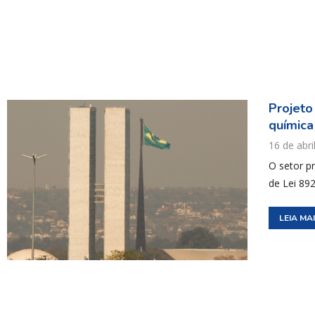
Projeto
química
16 de abri
O setor p
de Lei 89
LEIA MA