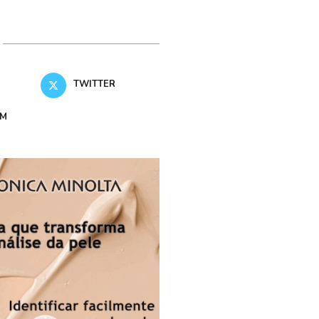
K
TWITTER
AM