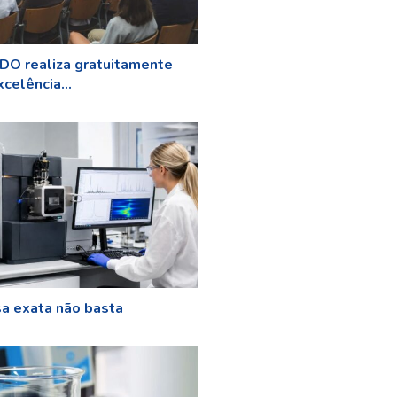
O realiza gratuitamente
celência...
a exata não basta