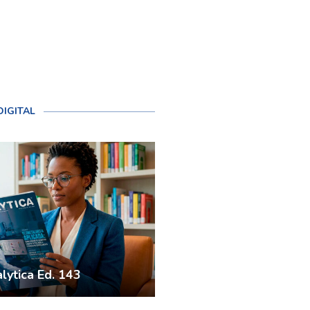
DIGITAL
lytica Ed. 143