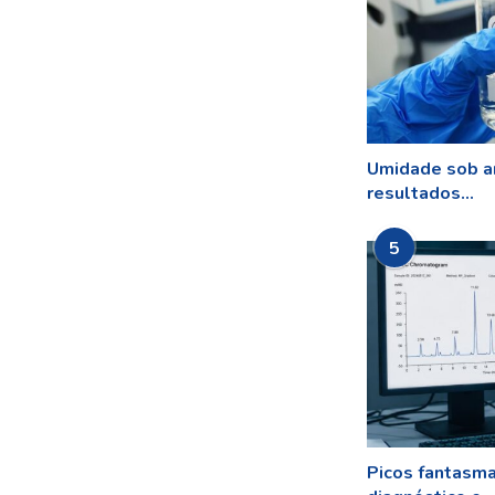
Umidade sob a
resultados...
5
Picos fantasm