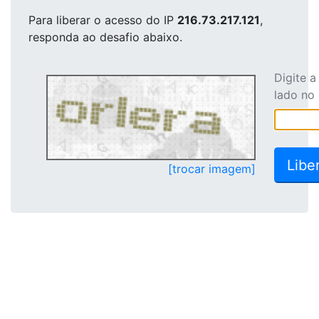
Para liberar o acesso
do IP
216.73.217.121
,
responda ao desafio abaixo.
Digite 
lado no
[trocar imagem]