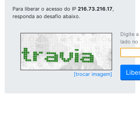
Para liberar o acesso
do IP
216.73.216.17
,
responda ao desafio abaixo.
Digite 
lado no
[trocar imagem]