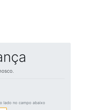
ança
nosco.
ao lado no campo abaixo