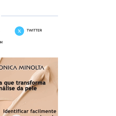
K
TWITTER
AM