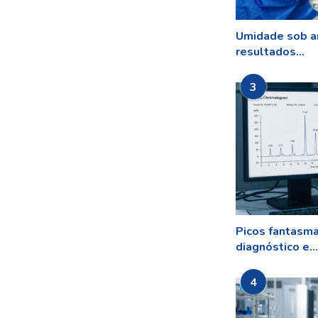
Umidade sob a
resultados...
3
Picos fantasm
diagnóstico e...
4