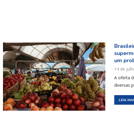
Brasile
superme
um pro
14 de jul
A oferta 
diversas 
LEIA MA