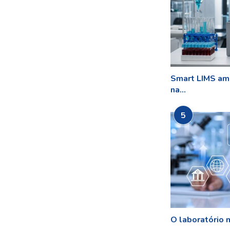
Smart LIMS amp
na...
5
O laboratório m