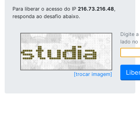
Para liberar o acesso
do IP
216.73.216.48
,
responda ao desafio abaixo.
Digite 
lado no
[trocar imagem]