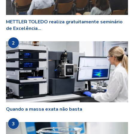
METTLER TOLEDO realiza gratuitamente seminário
de Excelência...
2
Quando a massa exata não basta
3