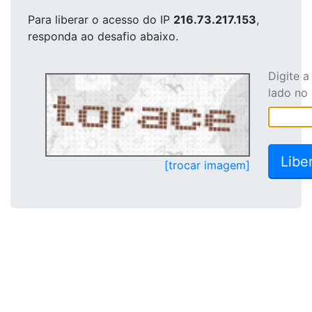
Para liberar o acesso
do IP
216.73.217.153
,
responda ao desafio abaixo.
Digite 
lado no
[trocar imagem]