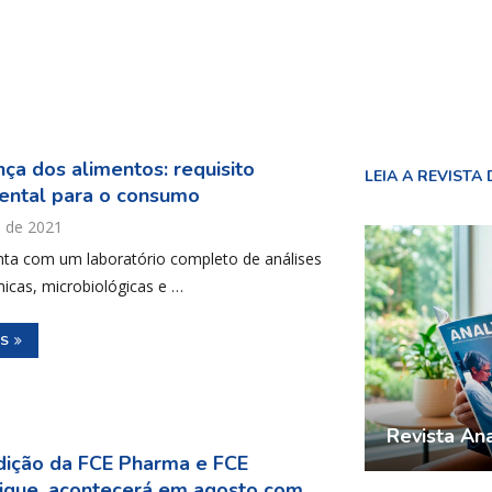
ça dos alimentos: requisito
LEIA A REVISTA 
ental para o consumo
l de 2021
nta com um laboratório completo de análises
micas, microbiológicas e …
IS
Revista Ana
dição da FCE Pharma e FCE
ique, acontecerá em agosto com