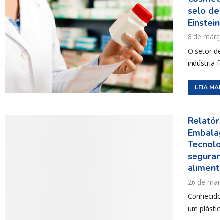
selo de
Einstein
8 de març
O setor de
indústria
LEIA MA
Relatór
Embalag
Tecnolo
seguran
aliment
26 de mai
Conhecid
um plástic