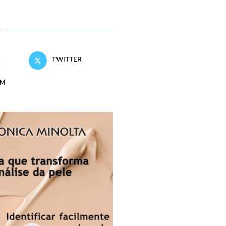
K
TWITTER
AM