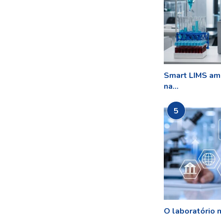
Smart LIMS amp
na...
5
O laboratório m