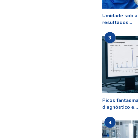
Umidade sob a
resultados...
3
Picos fantasm
diagnóstico e...
4