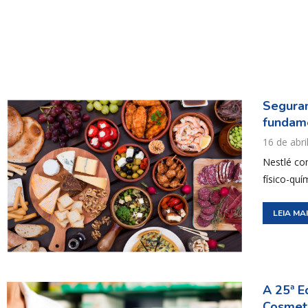
Seguran
fundam
16 de abri
Nestlé co
físico-quí
LEIA MA
A 25ª E
Cosmet