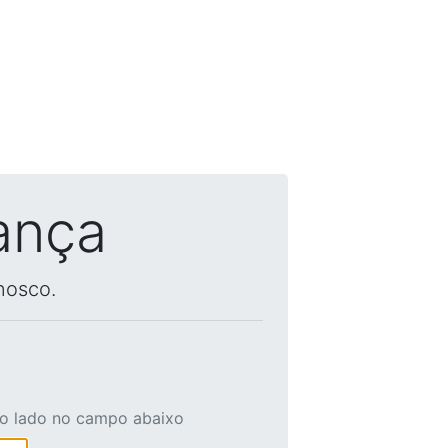
ança
nosco.
ao lado no campo abaixo