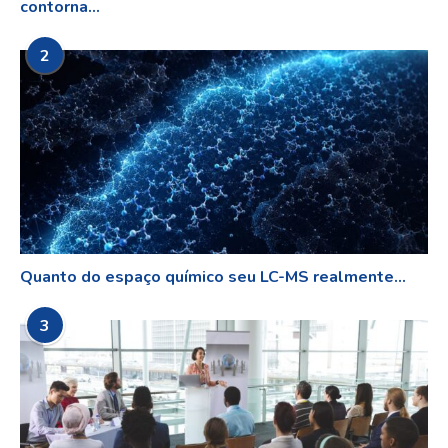
contorna...
2
Quanto do espaço químico seu LC-MS realmente...
3