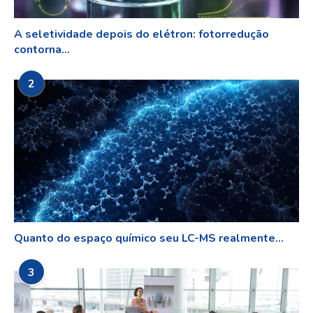
A seletividade depois do elétron: fotorredução
contorna...
2
Quanto do espaço químico seu LC-MS realmente...
3