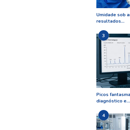
Umidade sob a
resultados...
3
Picos fantasm
diagnóstico e...
4