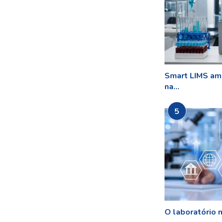
Smart LIMS amp
na...
5
O laboratório m