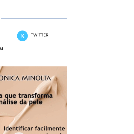
K
TWITTER
AM