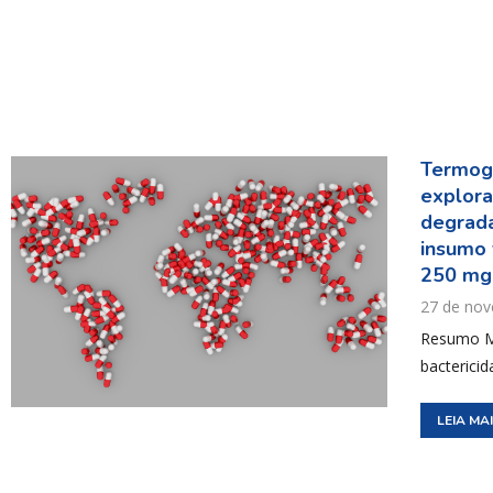
Termogr
explora
degrada
insumo 
250 mg
27 de no
Resumo Me
bactericid
LEIA MA