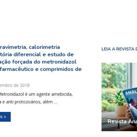
avimetria, calorimetria
LEIA A REVISTA 
tória diferencial e estudo de
ção forçada do metronidazol
farmacêutico e comprimidos de
vembro de 2018
tronidazol é um agente amebicida,
a e anti protozoários, além …
IS
Revista Ana