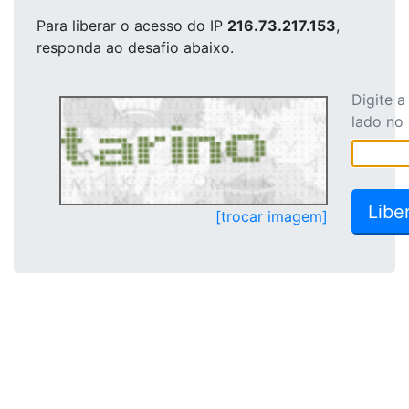
Para liberar o acesso
do IP
216.73.217.153
,
responda ao desafio abaixo.
Digite 
lado no
[trocar imagem]