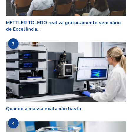
METTLER TOLEDO realiza gratuitamente seminário
de Excelência...
3
Quando a massa exata não basta
4