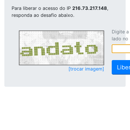
Para liberar o acesso
do IP
216.73.217.148
,
responda ao desafio abaixo.
Digite 
lado no
[trocar imagem]