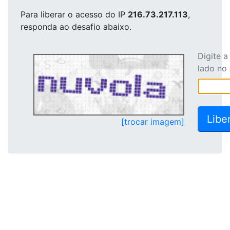
Para liberar o acesso
do IP
216.73.217.113
,
responda ao desafio abaixo.
Digite 
lado no
[trocar imagem]