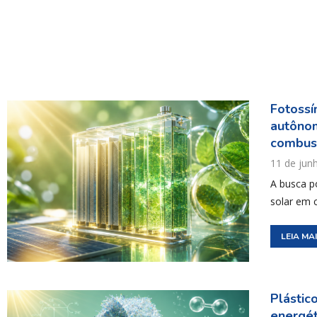
Fotossí
autônom
combust
11 de jun
A busca p
solar em 
LEIA MA
Plástic
energét