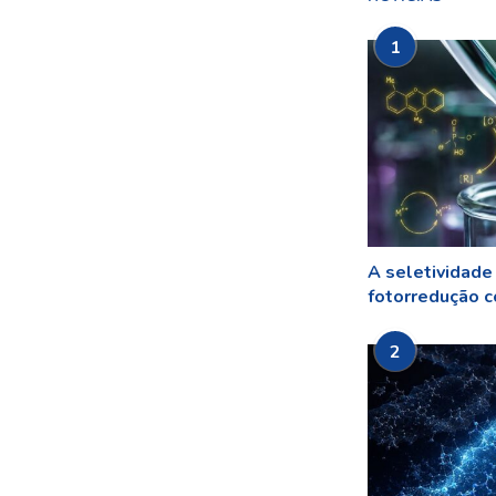
1
A seletividade
fotorredução co
2