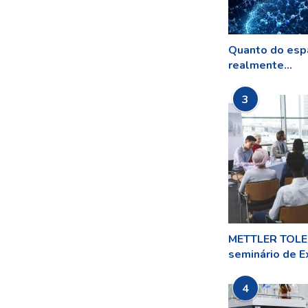
Quanto do esp
realmente...
3
METTLER TOLED
seminário de Ex
4