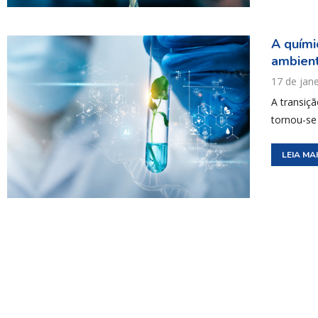
A quími
ambienta
17 de jan
A transiç
tornou-se
LEIA MA