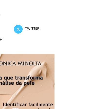
K
TWITTER
AM