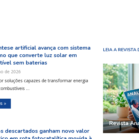
ntese artificial avança com sistema
LEIA A REVISTA 
o que converte luz solar em
ível sem baterias
ho de 2026
or soluções capazes de transformar energia
combustíveis …
IS
Revista Ana
os descartados ganham novo valor
ico em rota fotocatalítica movida à