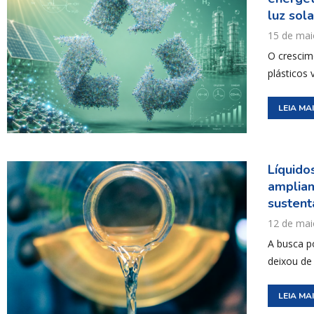
luz sola
15 de mai
O crescim
plásticos
LEIA MA
Líquido
ampliam
sustent
12 de mai
A busca p
deixou de
LEIA MA