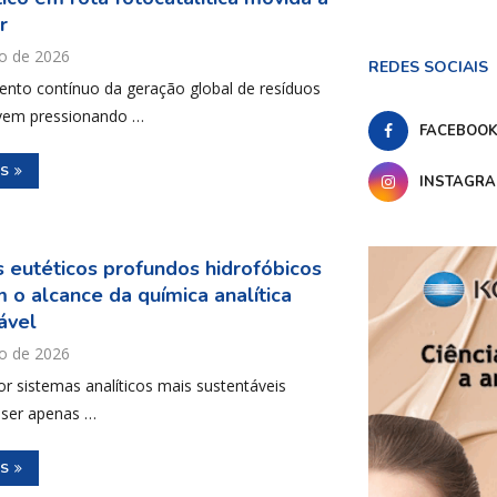
r
o de 2026
REDES SOCIAIS
ento contínuo da geração global de resíduos
 vem pressionando …
FACEBOO
IS
INSTAGR
s eutéticos profundos hidrofóbicos
 o alcance da química analítica
ável
o de 2026
or sistemas analíticos mais sustentáveis
 ser apenas …
IS