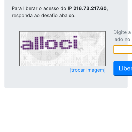
Para liberar o acesso
do IP
216.73.217.60
,
responda ao desafio abaixo.
Digite 
lado no
[trocar imagem]