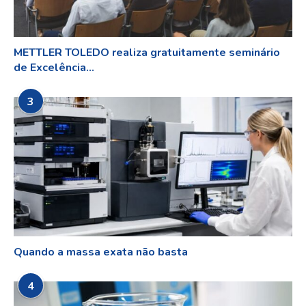
METTLER TOLEDO realiza gratuitamente seminário
de Excelência...
3
Quando a massa exata não basta
4