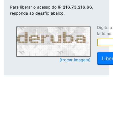
Para liberar o acesso
do IP
216.73.216.66
,
responda ao desafio abaixo.
Digite 
lado no
[trocar imagem]