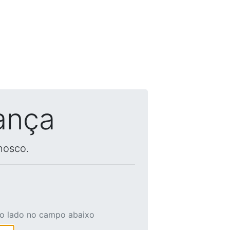
ança
nosco.
ao lado no campo abaixo