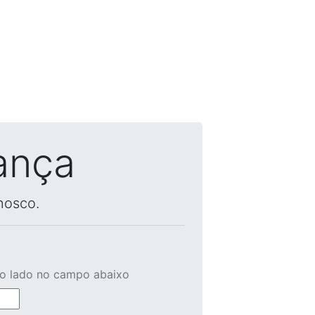
ança
nosco.
ao lado no campo abaixo