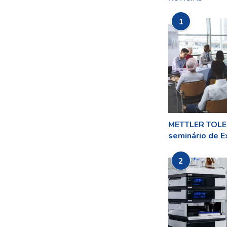
1
METTLER TOLED
seminário de Ex
2