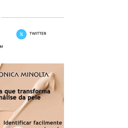
K
TWITTER
AM