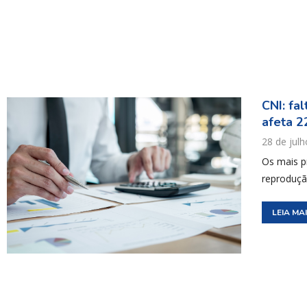
CNI: fa
afeta 2
28 de jul
Os mais p
reproduçã
LEIA MA