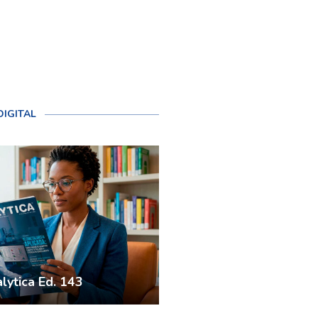
DIGITAL
lytica Ed. 143