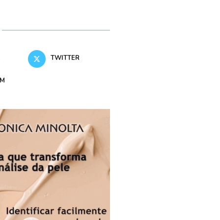
K
TWITTER
AM