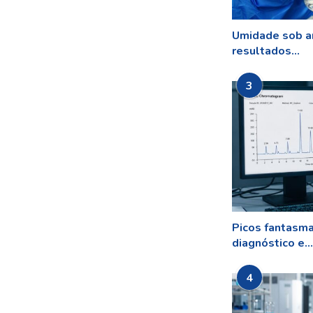
Umidade sob a
resultados...
3
Picos fantasm
diagnóstico e...
4