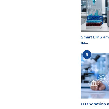
Smart LIMS amp
na...
5
O laboratório m