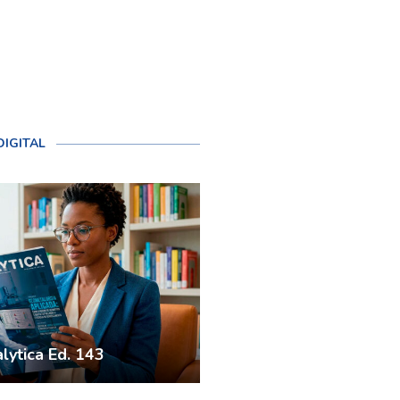
DIGITAL
lytica Ed. 143