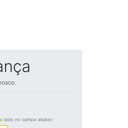
ança
nosco.
ao lado no campo abaixo