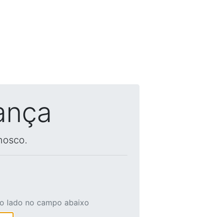
ança
nosco.
ao lado no campo abaixo