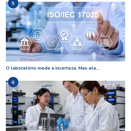
5
O laboratório mede a incerteza. Mas ela...
6