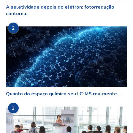
A seletividade depois do elétron: fotorredução
contorna...
2
Quanto do espaço químico seu LC-MS realmente...
3