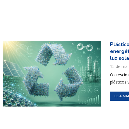
Plástic
energét
luz sola
15 de mai
O crescim
plásticos
LEIA MA