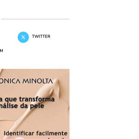
K
TWITTER
AM