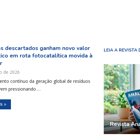
os descartados ganham novo valor
LEIA A REVISTA 
ico em rota fotocatalítica movida à
r
o de 2026
ento contínuo da geração global de resíduos
 vem pressionando …
IS
Revista Ana