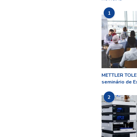
1
METTLER TOLED
seminário de Ex
2