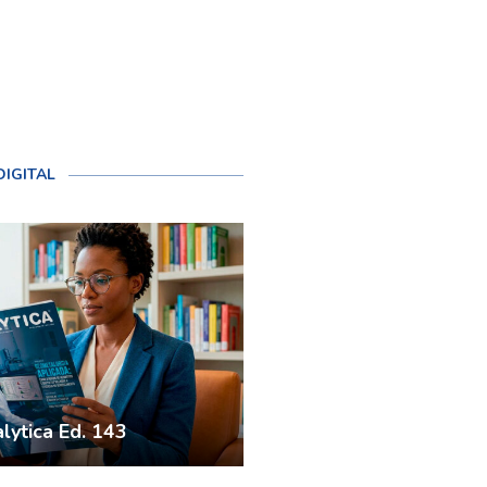
DIGITAL
lytica Ed. 143