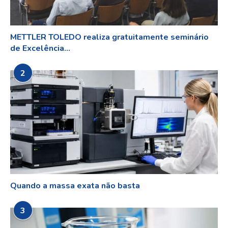
METTLER TOLEDO realiza gratuitamente seminário
de Excelência...
2
Quando a massa exata não basta
3