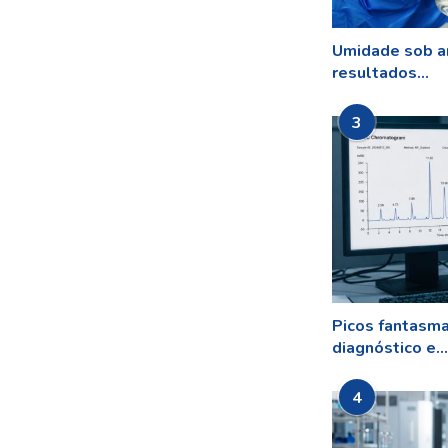
Umidade sob a
resultados...
3
Picos fantasm
diagnóstico e...
4