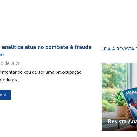
 analítica atua no combate à fraude
LEIA A REVISTA 
ar
ho de 2026
alimentar deixou de ser uma preocupação
 produtos …
IS
Revista Ana