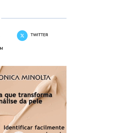
K
TWITTER
AM