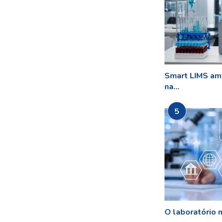
Smart LIMS amp
na...
5
O laboratório m