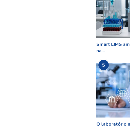
Smart LIMS amp
na...
5
O laboratório m