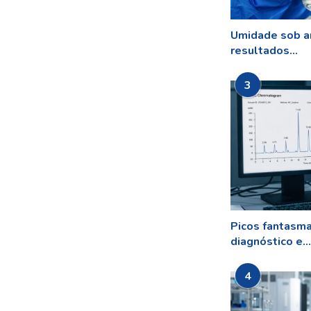
Umidade sob a
resultados...
3
Picos fantasm
diagnóstico e...
4