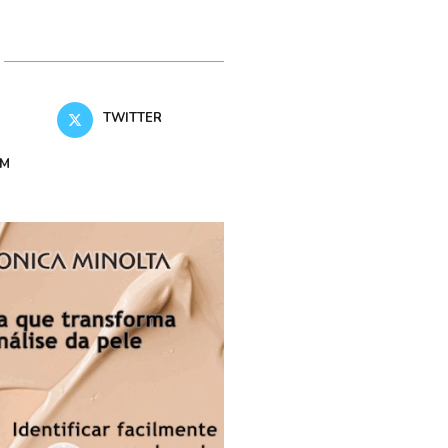
K
TWITTER
AM