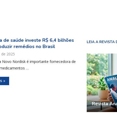
 de saúde investe R$ 6,4 bilhões
LEIA A REVISTA 
oduzir remédios no Brasil
l de 2025
 Novo Nordisk é importante fornecedora de
e medicamentos …
IS
Revista Ana