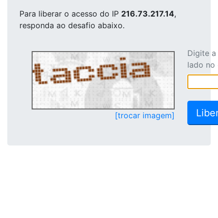
Para liberar o acesso
do IP
216.73.217.14
,
responda ao desafio abaixo.
Digite 
lado no
[trocar imagem]