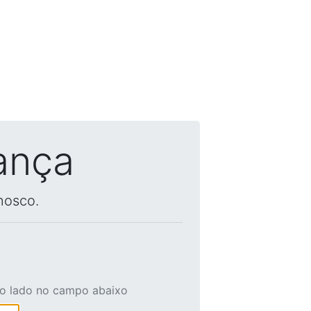
ança
nosco.
ao lado no campo abaixo