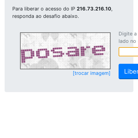
Para liberar o acesso
do IP
216.73.216.10
,
responda ao desafio abaixo.
Digite 
lado no
[trocar imagem]